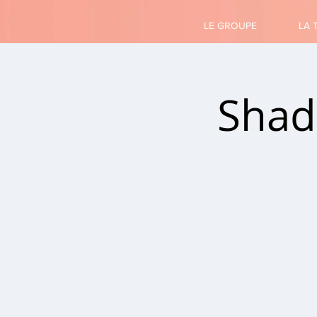
LE GROUPE
LA 
Shade