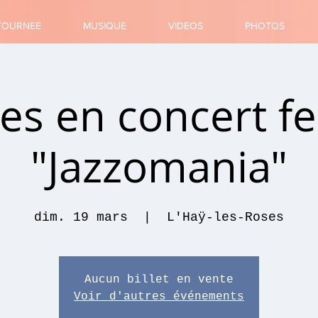
TOURNEE
MUSIQUE
VIDEOS
PHOTOS
s en concert fe
"Jazzomania"
dim. 19 mars
  |  
L'Haÿ-les-Roses
Aucun billet en vente
Voir d'autres événements