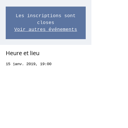
Les inscriptions sont
closes
Voir autres événements
Heure et lieu
15 janv. 2019, 19:00
Studio de l'Ermitage, 8 Rue de
l'Ermitage, 75020 Paris, France
Partager cet événement