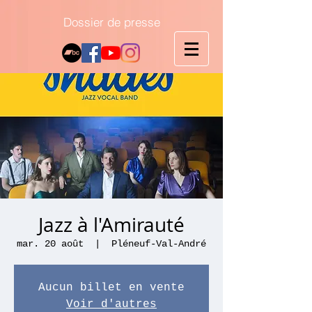
Dossier de presse
Jazz à l'Amirauté
mar. 20 août
  |  
Pléneuf-Val-André
Aucun billet en vente
Voir d'autres